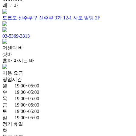
레그 바
도쿄도 신주쿠구 신주쿠 3가 12-1 사토 빌딩 2F
03-5369-3313
어센틱 바
샷바
혼자 마시는 바
이용 요금
영업시간
월
19:00~05:00
수
19:00~05:00
목
19:00~05:00
금
19:00~05:00
토
19:00~05:00
일
19:00~05:00
정기 휴일
화