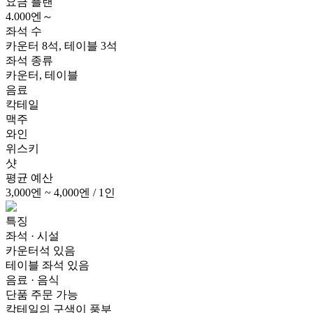
요금 플랜
4.000엔～
좌석 수
카운터 8석, 테이블 3석
좌석 종류
카운터, 테이블
음료
칵테일
맥주
와인
위스키
샷
평균 예산
3,000엔 ~ 4,000엔 / 1인
특징
좌석 · 시설
카운터석 있음
테이블 좌석 있음
음료 · 음식
단품 주문 가능
칵테일의 구색이 풍부